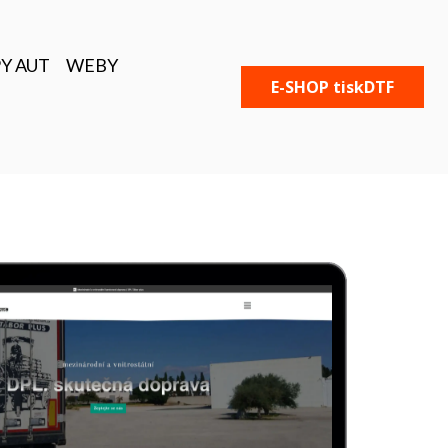
Y AUT
WEBY
E-SHOP tiskDTF